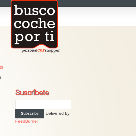
ts
n
Suscríbete
Delivered by
FeedBurner