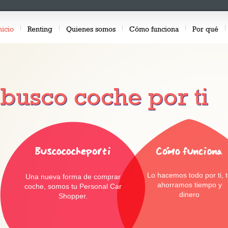
nicio
Renting
Quienes somos
Cómo funciona
Por qué
busco coche por ti
Lo hacemos todo por ti, 
Una nueva forma de comprar
ahorramos tiempo y
coche, somos tu Personal Car
dinero
Shopper.