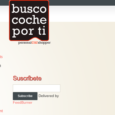
ts
n
Suscríbete
Delivered by
FeedBurner
nt